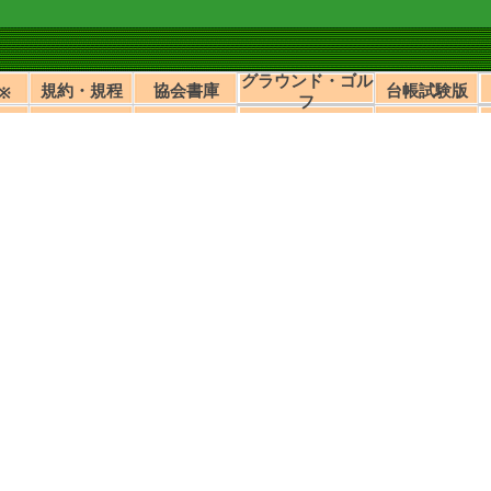
グラウンド・ゴル
規約・規程
協会書庫
台帳試験版
※
フ